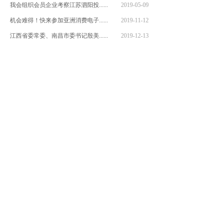
我会组织会员企业考察江苏泗阳投......
2019-05-09
机会难得！快来参加亚洲消费电子......
2019-11-12
江西省委常委、南昌市委书记殷美......
2019-12-13
​临川新一代信息技术
科创产业园
临川新一代信息技术科创产业
园，是引领抚州市”高新技术、
物联网、信息软件
【详细】
2021-05-27
[星河IMC·惠州]--智能制......
2021-05-17
【南京】天集江来项目
2020-11-18