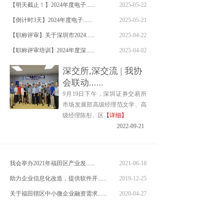
【明天截止！】2024年度电子......
2025-05-22
【倒计时3天】2024年度电子......
2025-05-21
【职称评审】关于深圳市2024......
2025-04-22
【职称评审培训】2024年度深......
2025-04-02
【专家征集】关于征集深圳市电子......
2025-04-02
深交所,深交流 | 我协
【职称评审】关于2024年度深......
2025-03-21
会联动......
9月19日下午，深圳证券交易所
【职称评审】关于开展深圳市20......
2025-03-11
市场发展部高级经理范文学、高
2023年度信息通信技术服务专......
2024-09-13
级经理陈彤、区
【详细】
【职称评审】2023年度深圳市......
2022-09-21
2024-08-23
【职称评审】2023年度职称评......
2024-08-22
我会举办2021年福田区产业发......
2021-06-18
助力企业信息化改造，提供软件开......
2019-12-25
关于福田辖区中小微企业融资需求......
2020-04-27
福田区2019年产业发展专项资......
2019-04-25